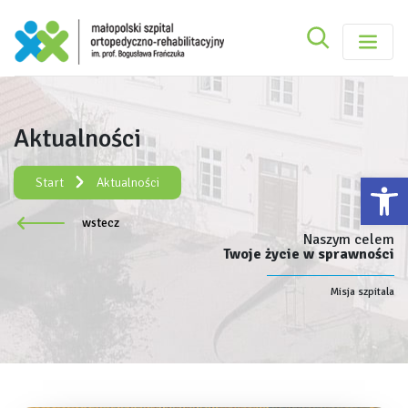
Szukaj
Małopolski Szpital Ortopedyczno-Rehabilitacy
Szukaj
Aktualności
Rejestracja elektroniczna:
e-rejestracja
Ot
Start
Aktualności
wstecz
Naszym celem
Twoje życie w sprawności
Misja szpitala