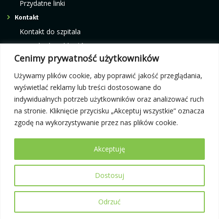
Przydatne linki
Kontakt
Kontakt do szpitala
Kontakt do oddziałów
Cenimy prywatność użytkowników
Kontakt do poradni
Kontakt do pracowni i ośrodków
Używamy plików cookie, aby poprawić jakość przeglądania,
wyświetlać reklamy lub treści dostosowane do
indywidualnych potrzeb użytkowników oraz analizować ruch
Rejestracja elektroniczna:
Infolinia telefoniczna:
na stronie. Kliknięcie przycisku „Akceptuj wszystkie” oznacza
e-rejestracja
12 42 87 300
zgodę na wykorzystywanie przez nas plików cookie.
Akceptuję
Dostosuj
© 2026 Małopolski Szpital Ortopedyczno-Rehabilitacyjny im. prof.
Bogusława Frańczuka
Projekt i wykonanie:
itband.pl
Odrzuć