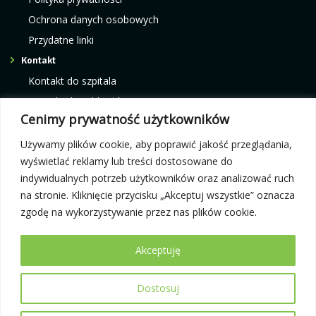
Ochrona danych osobowych
Przydatne linki
Kontakt
Kontakt do szpitala
Kontakt do oddziałów
Cenimy prywatność użytkowników
Kontakt do poradni
Kontakt do pracowni i ośrodków
Używamy plików cookie, aby poprawić jakość przeglądania,
wyświetlać reklamy lub treści dostosowane do
indywidualnych potrzeb użytkowników oraz analizować ruch
Rejestracja elektroniczna:
Infolinia telefoniczna:
na stronie. Kliknięcie przycisku „Akceptuj wszystkie” oznacza
e-rejestracja
12 42 87 300
zgodę na wykorzystywanie przez nas plików cookie.
Akceptuję
Dostosuj
© 2026 Małopolski Szpital Ortopedyczno-Rehabilitacyjny im. prof.
Bogusława Frańczuka
Projekt i wykonanie:
itband.pl