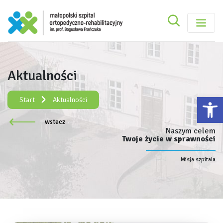
Szukaj
Małopolski Szpital Ortopedyczno-Rehabilitacy
Szukaj
Aktualności
Rejestracja elektroniczna:
e-rejestracja
Ot
Start
Aktualności
wstecz
Naszym celem
Twoje życie w sprawności
Misja szpitala