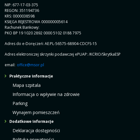
NIP: 677-17-03-375
REGON: 351194736
KRS: 0000038598
KSIĘGA REJESTROWA 000000005614
Rachunek Bankowy:
PKO BP 19 1020 2892 0000 5102 0188 7975
Adres do e-Doręczeń: AE:PL-56575-68904-CDCFS-15
Adres elektroniczej skrzynki podawczej ePUAP: /KCRIO/SkrytkaESP
email:
office@msor.pl
Praktyczne informacje
Mapa szpitala
Informacja o wpływie na zdrowie
Parking
Wynajem pomieszczeń
Dodatkowe informacje
Deklaracja dostępności
Polityka prywatności