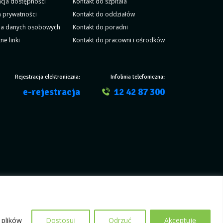
acja dostępności
Kontakt do szpitala
a prywatności
Kontakt do oddziałów
a danych osobowych
Kontakt do poradni
ne linki
Kontakt do pracowni i ośrodków
Rejestracja elektroniczna:
Infolinia telefoniczna:
e-rejestracja
12 42 87 300
Projekt i wykonanie:
itband.pl
 plików
Dostosuj
Odrzuć
Akceptuję