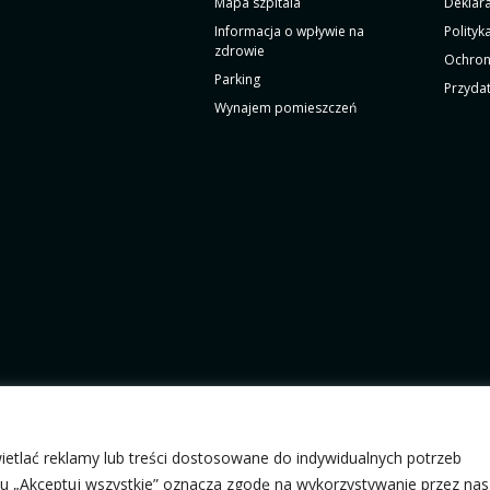
Mapa szpitala
Deklar
Informacja o wpływie na
Polityk
zdrowie
Ochron
Parking
Przydat
Wynajem pomieszczeń
etlać reklamy lub treści dostosowane do indywidualnych potrzeb
m. prof. Bogusława Frańczuka
sku „Akceptuj wszystkie” oznacza zgodę na wykorzystywanie przez nas