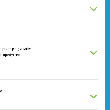
 przez pielęgniarkę
Ortopedyczno –
5