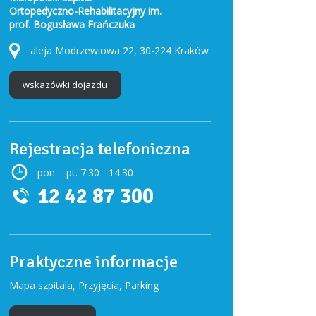
Ortopedyczno-Rehabilitacyjny im.
prof. Bogusława Frańczuka
aleja Modrzewiowa 22, 30-224 Kraków
wskazówki dojazdu
Rejestracja telefoniczna
pon. - pt. 7:30 - 14:30
12 42 87 300
Praktyczne informacje
Mapa szpitala, Przyjęcia, Parking