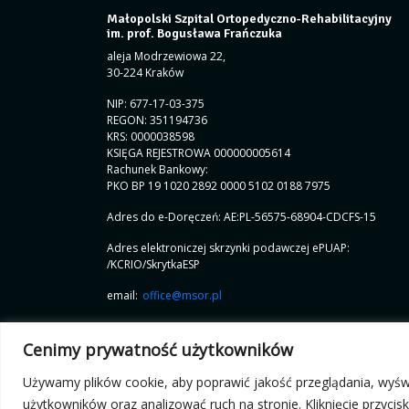
Małopolski Szpital Ortopedyczno-Rehabilitacyjny
im. prof. Bogusława Frańczuka
aleja Modrzewiowa 22,
30-224 Kraków
NIP: 677-17-03-375
REGON: 351194736
KRS: 0000038598
KSIĘGA REJESTROWA 000000005614
Rachunek Bankowy:
PKO BP 19 1020 2892 0000 5102 0188 7975
Adres do e-Doręczeń: AE:PL-56575-68904-CDCFS-15
Adres elektroniczej skrzynki podawczej ePUAP:
/KCRIO/SkrytkaESP
email:
office@msor.pl
Cenimy prywatność użytkowników
Używamy plików cookie, aby poprawić jakość przeglądania, wyświ
© 2026 Małopolski Szpital Ortopedyczno-Rehabilitacyjny i
użytkowników oraz analizować ruch na stronie. Kliknięcie przyci