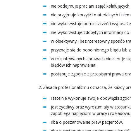
nie podejmuje prac ani zajęć kolidującyc
nie przyjmuje korzyści materialnych i nie
nie wykorzystuje pomieszczeń i wyposaż
nie wykorzystuje zdobytych informacji do
w obiektywny i bezinteresowny sposób tr
przyznaje się do popełnionego błędu lub z
w rozpatrywanych sprawach nie kieruje się
błędów ich naprawienia,
postępuje zgodnie z przepisami prawa or
Zasada profesjonalizmu oznacza, że każdy p
rzetelnie wykonuje swoje obowiązki zgod
jest życzliwy oraz wyrozumiały w stosun
zapobiega napięciom w pracy i rozładowuj
dba o poszanowanie praw pacjentów,
dba o systematyczne podnoszenie kwalifi