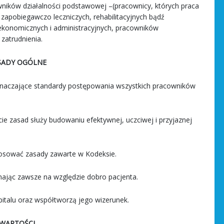
wników działalności podstawowej –(pracownicy, których praca
zapobiegawczo leczniczych, rehabilitacyjnych bądź
ekonomicznych i administracyjnych, pracowników
zatrudnienia.
SADY OGÓLNE
znaczające standardy postępowania wszystkich pracowników
e zasad służy budowaniu efektywnej, uczciwej i przyjaznej
osować zasady zawarte w Kodeksie.
jąc zawsze na względzie dobro pacjenta.
talu oraz współtworzą jego wizerunek.
WARTOŚCI