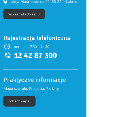
aleja Modrzewiowa 22, 30-224 Kraków
wskazówki dojazdu
Rejestracja telefoniczna
pon. - pt. 7:30 - 14:30
12 42 87 300
Praktyczne informacje
Mapa szpitala, Przyjęcia, Parking
zobacz więcej