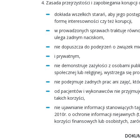
Zasada przejrzystości i zapobiegania korupcj
dokłada wszelkich starań, aby jego postę
formę interesowności czy też korupcji,
w prowadzonych sprawach traktuje równo
ulega żadnym naciskom,
nie dopuszcza do podejrzeń o związek mi
i prywatnym,
nie demonstruje zażyłości z osobami publi
społecznej lub religijnej, wystrzega się p
nie podejmuje żadnych prac ani zajęć, kt
od pacjentów i wykonawców nie przyjmuje 
takich korzyści,
nie ujawnianie informacji stanowiących ta
2010r. o ochronie informacji niejawnych (t.
korzyści finansowych lub osobistych, zaró
DOKUM