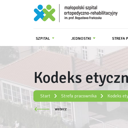
Małopolski Szpital Ortopedyczno-R
SZPITAL
JEDNOSTKI
STREFA 
Kodeks etycz
Start
Strefa pracownika
Kodeks et
wstecz