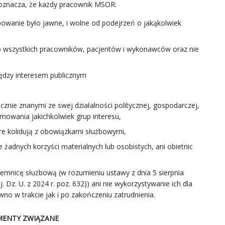
i oznacza, że każdy pracownik MSOR:
powanie było jawne, i wolne od podejrzeń o jakąkolwiek
 wszystkich pracowników, pacjentów i wykonawców oraz nie
ędzy interesem publicznym
cznie znanymi ze swej działalności politycznej, gospodarczej,
romowania jakichkolwiek grup interesu,
óre kolidują z obowiązkami służbowymi,
żadnych korzyści materialnych lub osobistych, ani obietnic
jemnicę służbową (w rozumieniu ustawy z dnia 5 sierpnia
j. Dz. U. z 2024 r. poz. 632)) ani nie wykorzystywanie ich dla
wno w trakcie jak i po zakończeniu zatrudnienia.
ENTY ZWIĄZANE