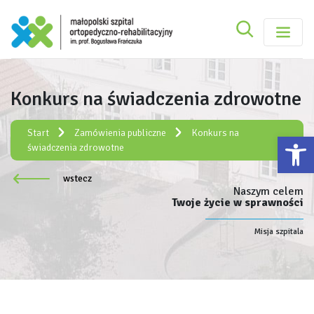
Szukaj
Małopolski Szpital Ortopedyczno-Rehabilitacy
Szukaj
Konkurs na świadczenia zdrowotne
Rejestracja elektroniczna:
e-rejestracja
Start
Zamówienia publiczne
Konkurs na
Ot
świadczenia zdrowotne
wstecz
Naszym celem
Twoje życie w sprawności
Misja szpitala