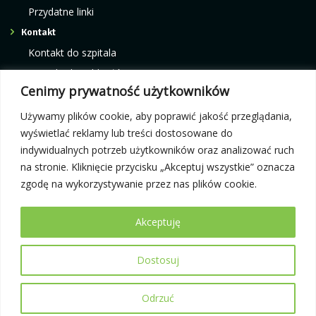
Przydatne linki
Kontakt
Kontakt do szpitala
Kontakt do oddziałów
Cenimy prywatność użytkowników
Kontakt do poradni
Kontakt do pracowni i ośrodków
Używamy plików cookie, aby poprawić jakość przeglądania,
wyświetlać reklamy lub treści dostosowane do
indywidualnych potrzeb użytkowników oraz analizować ruch
Rejestracja elektroniczna:
Infolinia telefoniczna:
na stronie. Kliknięcie przycisku „Akceptuj wszystkie” oznacza
e-rejestracja
12 42 87 300
zgodę na wykorzystywanie przez nas plików cookie.
Akceptuję
Dostosuj
© 2026 Małopolski Szpital Ortopedyczno-Rehabilitacyjny im. prof.
Bogusława Frańczuka
Projekt i wykonanie:
itband.pl
Odrzuć