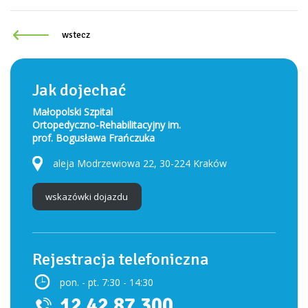
wstecz
Jak dojechać
Małopolski Szpital
Ortopedyczno-Rehabilitacyjny im.
prof. Bogusława Frańczuka
aleja Modrzewiowa 22, 30-224 Kraków
wskazówki dojazdu
Rejestracja telefoniczna
pon. - pt. 7:30 - 14:30
12 42 87 300