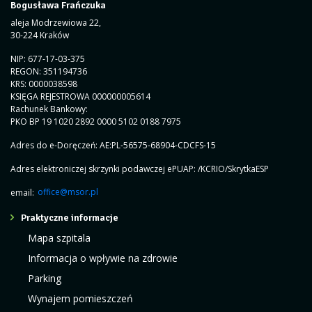
Bogusława Frańczuka
aleja Modrzewiowa 22,
30-224 Kraków
NIP: 677-17-03-375
REGON: 351194736
KRS: 0000038598
KSIĘGA REJESTROWA 000000005614
Rachunek Bankowy:
PKO BP 19 1020 2892 0000 5102 0188 7975
Adres do e-Doręczeń: AE:PL-56575-68904-CDCFS-15
Adres elektroniczej skrzynki podawczej ePUAP: /KCRIO/SkrytkaESP
email:
office@msor.pl
Praktyczne informacje
Mapa szpitala
Informacja o wpływie na zdrowie
Parking
Wynajem pomieszczeń