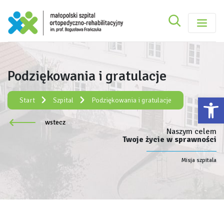
Szukaj
Małopolski Szpital Ortopedyczno-Rehabilitacy
Szukaj
Podziękowania i gratulacje
Rejestracja elektroniczna:
e-rejestracja
Ot
Start
Szpital
Podziękowania i gratulacje
wstecz
Naszym celem
Twoje życie w sprawności
Misja szpitala