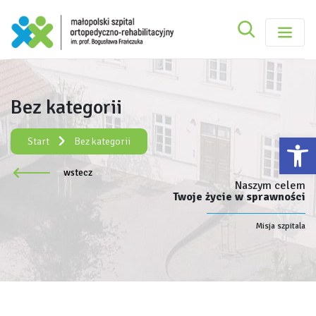
Szukaj
Małopolski Szpital Ortopedyczno-Rehabilitacy
Szukaj
Bez kategorii
Rejestracja elektroniczna:
e-rejestracja
Ot
Start
Bez kategorii
wstecz
Naszym celem
Twoje życie w sprawności
Misja szpitala