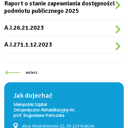
Raport o stanie zapewniania dostępności
podmiotu publicznego 2025
A.I.26.21.2023
A.I.271.1.12.2023
wstecz
Jak dojechać
Małopolski Szpital
Ortopedyczno-Rehabilitacyjny im.
prof. Bogusława Frańczuka
aleja Modrzewiowa 22, 30-224 Kraków