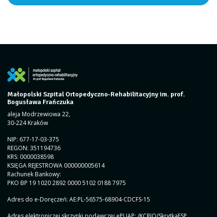
Małopolski Szpital Ortopedyczno-Rehabilitacyjny im. prof.
Bogusława Frańczuka
aleja Modrzewiowa 22,
30-224 Kraków
NIP: 677-17-03-375
REGON: 351194736
KRS: 0000038598
KSIĘGA REJESTROWA 000000005614
Rachunek Bankowy:
PKO BP 19 1020 2892 0000 5102 0188 7975
Adres do e-Doręczeń: AE:PL-56575-68904-CDCFS-15
Adres elektroniczej skrzynki podawczej ePUAP: /KCRIO/SkrytkaESP