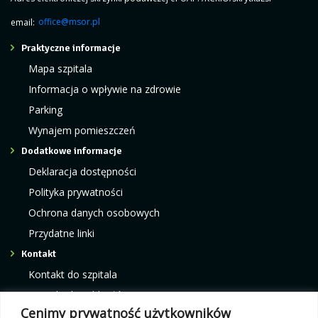
email:
office@msor.pl
Praktyczne informacje
Mapa szpitala
Informacja o wpływie na zdrowie
Parking
Wynajem pomieszczeń
Dodatkowe informacje
Deklaracja dostępności
Polityka prywatności
Ochrona danych osobowych
Przydatne linki
Kontakt
Kontakt do szpitala
Kontakt do oddziałów
Cenimy prywatność użytkowników
Kontakt do poradni