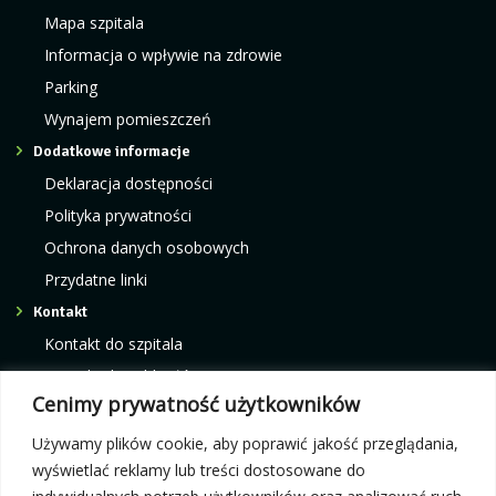
Mapa szpitala
Informacja o wpływie na zdrowie
Parking
Wynajem pomieszczeń
Dodatkowe informacje
Deklaracja dostępności
Polityka prywatności
Ochrona danych osobowych
Przydatne linki
Kontakt
Kontakt do szpitala
Kontakt do oddziałów
Cenimy prywatność użytkowników
Kontakt do poradni
Kontakt do pracowni i ośrodków
Używamy plików cookie, aby poprawić jakość przeglądania,
wyświetlać reklamy lub treści dostosowane do