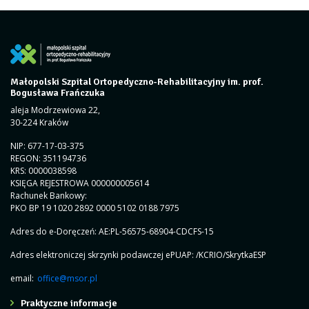
Małopolski Szpital Ortopedyczno-Rehabilitacyjny im. prof.
Bogusława Frańczuka
aleja Modrzewiowa 22,
30-224 Kraków
NIP: 677-17-03-375
REGON: 351194736
KRS: 0000038598
KSIĘGA REJESTROWA 000000005614
Rachunek Bankowy:
PKO BP 19 1020 2892 0000 5102 0188 7975
Adres do e-Doręczeń: AE:PL-56575-68904-CDCFS-15
Adres elektroniczej skrzynki podawczej ePUAP: /KCRIO/SkrytkaESP
email:
office@msor.pl
Praktyczne informacje