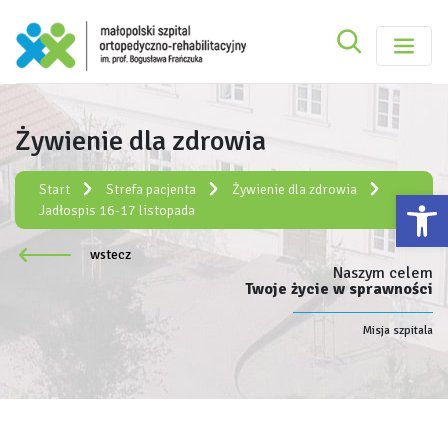
Szukaj
Małopolski Szpital Ortopedyczno-Rehabilitacy
Szukaj
Żywienie dla zdrowia
Rejestracja elektroniczna:
e-rejestracja
Start
Strefa pacjenta
Żywienie dla zdrowia
Ot
Jadłospis 16-17 listopada
wstecz
Naszym celem
Twoje życie w sprawności
Misja szpitala