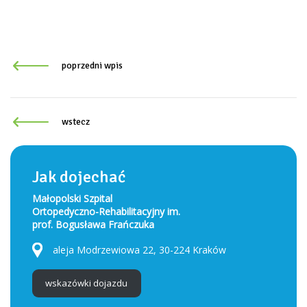
poprzedni wpis
wstecz
Jak dojechać
Małopolski Szpital
Ortopedyczno-Rehabilitacyjny im.
prof. Bogusława Frańczuka
aleja Modrzewiowa 22, 30-224 Kraków
wskazówki dojazdu