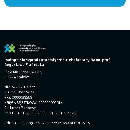
Małopolski Szpital Ortopedyczno-Rehabilitacyjny im. prof.
Bogusława Frańczuka
aleja Modrzewiowa 22,
30-224 Kraków
NIP: 677-17-03-375
REGON: 351194736
KRS: 0000038598
KSIĘGA REJESTROWA 000000005614
Rachunek Bankowy:
PKO BP 19 1020 2892 0000 5102 0188 7975
Adres do e-Doręczeń: AE:PL-56575-68904-CDCFS-15