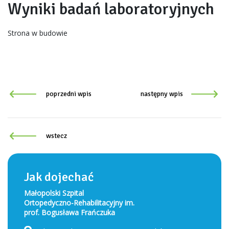
Wyniki badań laboratoryjnych
Strona w budowie
poprzedni wpis
następny wpis
wstecz
Jak dojechać
Małopolski Szpital
Ortopedyczno-Rehabilitacyjny im.
prof. Bogusława Frańczuka