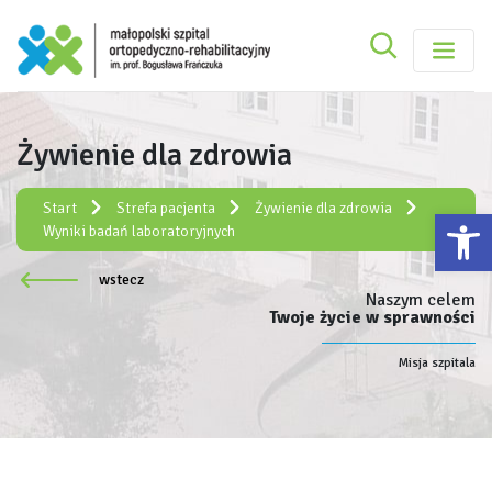
Szukaj
Małopolski Szpital Ortopedyczno-Rehabilitacy
Szukaj
Żywienie dla zdrowia
Rejestracja elektroniczna:
e-rejestracja
Start
Strefa pacjenta
Żywienie dla zdrowia
Ot
Wyniki badań laboratoryjnych
wstecz
Naszym celem
Twoje życie w sprawności
Misja szpitala