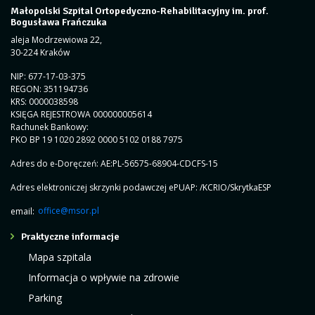
Małopolski Szpital Ortopedyczno-Rehabilitacyjny im. prof.
Bogusława Frańczuka
aleja Modrzewiowa 22,
30-224 Kraków
NIP: 677-17-03-375
REGON: 351194736
KRS: 0000038598
KSIĘGA REJESTROWA 000000005614
Rachunek Bankowy:
PKO BP 19 1020 2892 0000 5102 0188 7975
Adres do e-Doręczeń: AE:PL-56575-68904-CDCFS-15
Adres elektroniczej skrzynki podawczej ePUAP: /KCRIO/SkrytkaESP
email:
office@msor.pl
Praktyczne informacje
Mapa szpitala
Informacja o wpływie na zdrowie
Parking