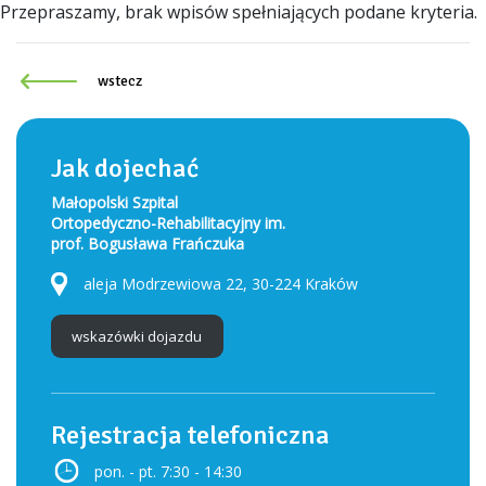
Przepraszamy, brak wpisów spełniających podane kryteria.
wstecz
Jak dojechać
Małopolski Szpital
Ortopedyczno-Rehabilitacyjny im.
prof. Bogusława Frańczuka
aleja Modrzewiowa 22, 30-224 Kraków
wskazówki dojazdu
Rejestracja telefoniczna
pon. - pt. 7:30 - 14:30