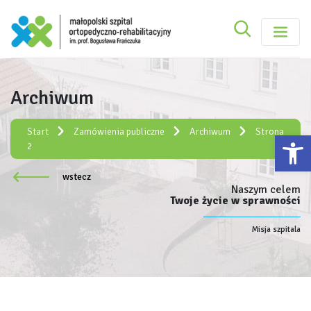
Szukaj
Małopolski Szpital Ortopedyczno-Rehabilitacy
Szukaj
Archiwum
Rejestracja elektroniczna:
e-rejestracja
Start
Zamówienia publiczne
Archiwum
Strona
Ot
2
wstecz
Naszym celem
Twoje życie w sprawności
Misja szpitala