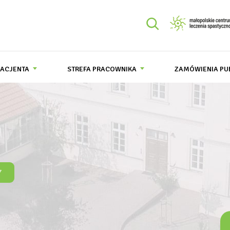
Szukaj
ehabilitacyjny im. prof. Bogusława Frańczuka
Szukaj
PACJENTA
STREFA PRACOWNIKA
ZAMÓWIENIA PU
7