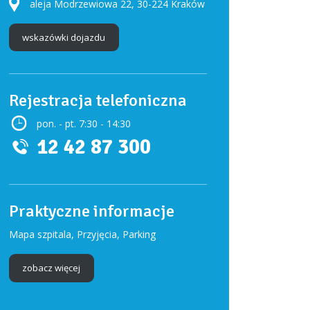
aleja Modrzewiowa 22, 30-224 Kraków
wskazówki dojazdu
Rejestracja telefoniczna
pon. - pt. 7:30 - 14:30
12 42 87 300
Praktyczne informacje
Mapa szpitala, Przyjęcia, Parking
zobacz więcej