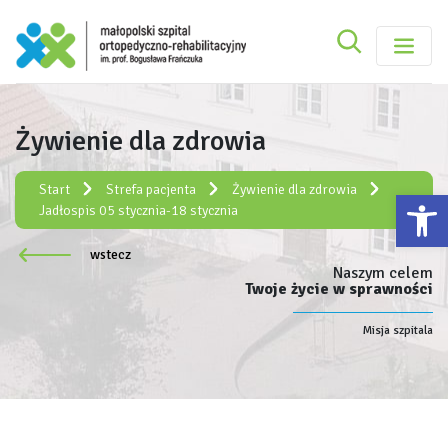
Szukaj
Małopolski Szpital Ortopedyczno-Rehabilitacy
Szukaj
Żywienie dla zdrowia
Rejestracja elektroniczna:
e-rejestracja
Start
Strefa pacjenta
Żywienie dla zdrowia
Ot
Jadłospis 05 stycznia-18 stycznia
wstecz
Naszym celem
Twoje życie w sprawności
Misja szpitala