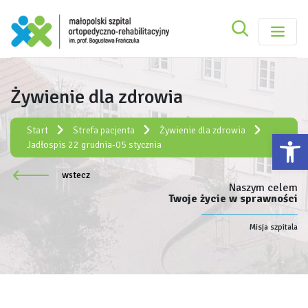
Szukaj
Małopolski Szpital Ortopedyczno-Rehabilitacy
Szukaj
Żywienie dla zdrowia
Rejestracja elektroniczna:
e-rejestracja
Start
Strefa pacjenta
Żywienie dla zdrowia
Ot
Jadłospis 22 grudnia-05 stycznia
wstecz
Naszym celem
Twoje życie w sprawności
Misja szpitala