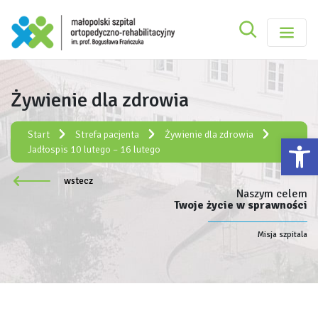
Szukaj
Małopolski Szpital Ortopedyczno-Rehabilitacy
Szukaj
Żywienie dla zdrowia
Rejestracja elektroniczna:
e-rejestracja
Start
Strefa pacjenta
Żywienie dla zdrowia
Ot
Jadłospis 10 lutego – 16 lutego
wstecz
Naszym celem
Twoje życie w sprawności
Misja szpitala