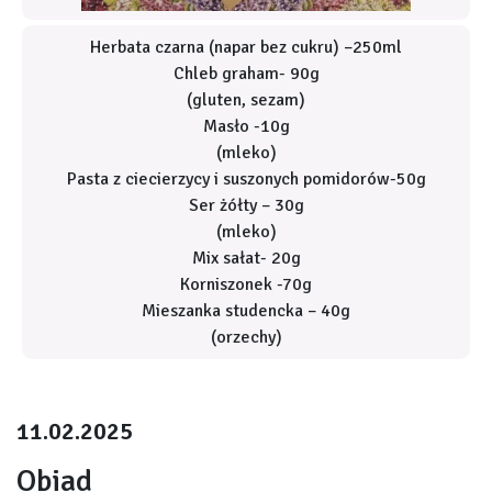
Herbata czarna (napar bez cukru) –250ml
Chleb graham- 90g
(gluten, sezam)
Masło -10g
(mleko)
Pasta z ciecierzycy i suszonych pomidorów-50g
Ser żółty – 30g
(mleko)
Mix sałat- 20g
Korniszonek -70g
Mieszanka studencka – 40g
(orzechy)
11.02.2025
Obiad