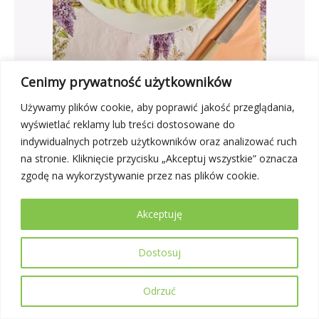
Cenimy prywatność użytkowników
Używamy plików cookie, aby poprawić jakość przeglądania,
Herbata czarna (napar bez cukru) –250ml
wyświetlać reklamy lub treści dostosowane do
Chleb graham- 30g
indywidualnych potrzeb użytkowników oraz analizować ruch
(gluten, sezam)
na stronie. Kliknięcie przycisku „Akceptuj wszystkie” oznacza
Chleb pszenny -60g
zgodę na wykorzystywanie przez nas plików cookie.
(gluten)
Masło -10g
Akceptuję
(mleko)
Pasta z twarogu i makreli z koperkiem-90g
Dostosuj
(mleko, ryba)
Sałata rzymska-30g
Ogórek świeży -65g
Odrzuć
Sante fit ciasteczko zbożowe bez cukru- 50g