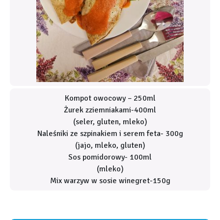
Kompot owocowy – 250ml
Żurek zziemniakami-400ml
(seler, gluten, mleko)
Naleśniki ze szpinakiem i serem feta- 300g
(jajo, mleko, gluten)
Sos pomidorowy- 100ml
(mleko)
Mix warzyw w sosie winegret-150g