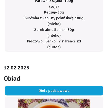
Parówki z szynki- 100g
(soja)
Keczup-30g
Surówka z kapusty pekińskiej-100g
(mleko)
Serek almette mini 30g
(mleko)
Pieczywo ,,Sanko’’ 7 ziaren-2 szt
(gluten)
12.02.2025
Obiad
Dieta podstawowa