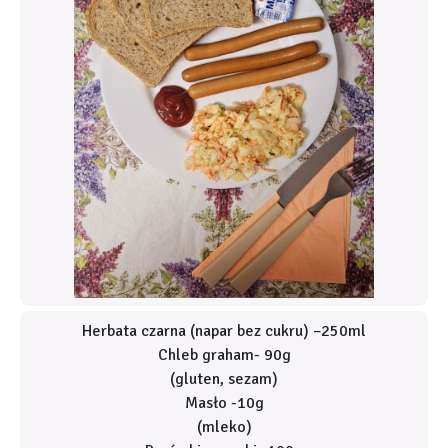
Herbata czarna (napar bez cukru) –250ml
Chleb graham- 90g
(gluten, sezam)
Masło -10g
(mleko)