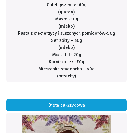
Chleb pszenny -60g
(gluten)
Masło -10g
(mleko)
Pasta z ciecierzycy i suszonych pomidorów-50g
Ser żółty – 30g
(mleko)
Mix sałat- 20g
Korniszonek -70g
Mieszanka studencka – 40g
(orzechy)
Dieta cukrzycowa