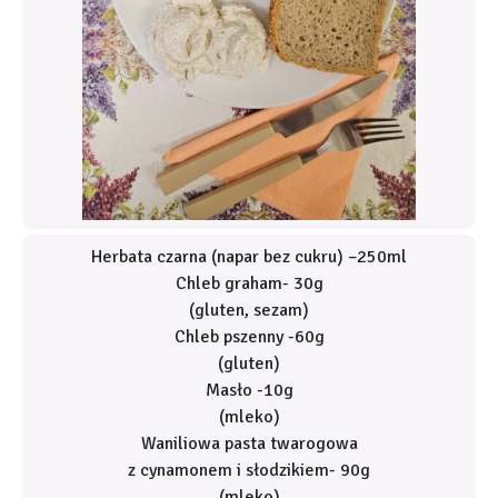
Herbata czarna (napar bez cukru) –250ml
Chleb graham- 30g
(gluten, sezam)
Chleb pszenny -60g
(gluten)
Masło -10g
(mleko)
Waniliowa pasta twarogowa
z cynamonem i słodzikiem- 90g
(mleko)