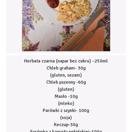
Herbata czarna (napar bez cukru) –250ml
Chleb graham- 30g
(gluten, sezam)
Chleb pszenny -60g
(gluten)
Masło -10g
(mleko)
Parówki z szynki- 100g
(soja)
Keczup-30g
Surówka z kapusty pekińskiej-100g