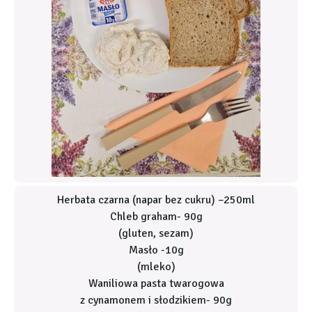
Herbata czarna (napar bez cukru) –250ml
Chleb graham- 90g
(gluten, sezam)
Masło -10g
(mleko)
Waniliowa pasta twarogowa
z cynamonem i słodzikiem- 90g