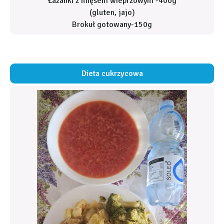
Łazanki z mięsem wieprzowym -400g
(gluten, jajo)
Brokuł gotowany-150g
Dieta cukrzycowa