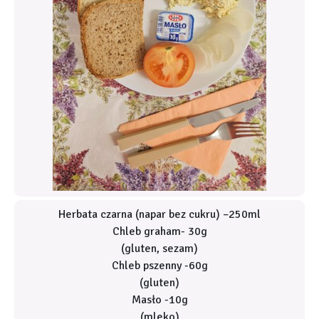
Herbata czarna (napar bez cukru) –250ml
Chleb graham- 30g
(gluten, sezam)
Chleb pszenny -60g
(gluten)
Masło -10g
(mleko)