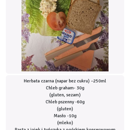
Herbata czarna (napar bez cukru) –250ml
Chleb graham- 30g
(gluten, sezam)
Chleb pszenny -60g
(gluten)
Masło -10g
(mleko)
Pasta z jajek i tuńczyka z ogórkiem konserwowym