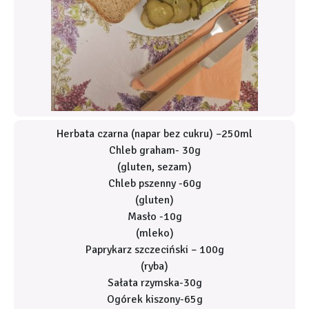
Herbata czarna (napar bez cukru) –250ml
Chleb graham- 30g
(gluten, sezam)
Chleb pszenny -60g
(gluten)
Masło -10g
(mleko)
Paprykarz szczeciński – 100g
(ryba)
Sałata rzymska-30g
Ogórek kiszony-65g