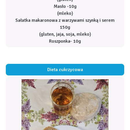
Masło -10g
(mleko)
Sałatka makaronowa z warzywami szynką i serem
150g
(gluten, jaja, soja, mleko)
Roszponka- 10g
Dieta cukrzycowa