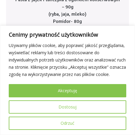
– 90g
(ryba, jaja, mleko)
Pomidor- 80g
Sałata rzymska- 30g
Cenimy prywatność użytkowników
Serek almette- 30g
(mleko)
Używamy plików cookie, aby poprawić jakość przeglądania,
Wafle ryżowe- 30g
wyświetlać reklamy lub treści dostosowane do
indywidualnych potrzeb użytkowników oraz analizować ruch
na stronie. Kliknięcie przycisku „Akceptuj wszystkie” oznacza
zgodę na wykorzystywanie przez nas plików cookie.
Dieta cukrzycowa
Akceptuję
Dostosuj
Odrzuć