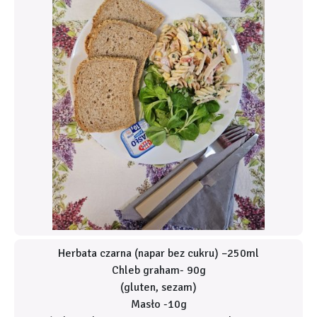
Herbata czarna (napar bez cukru) –250ml
Chleb graham- 90g
(gluten, sezam)
Masło -10g