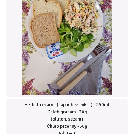
Herbata czarna (napar bez cukru) –250ml
Chleb graham- 30g
(gluten, sezam)
Chleb pszenny -60g
(gluten)