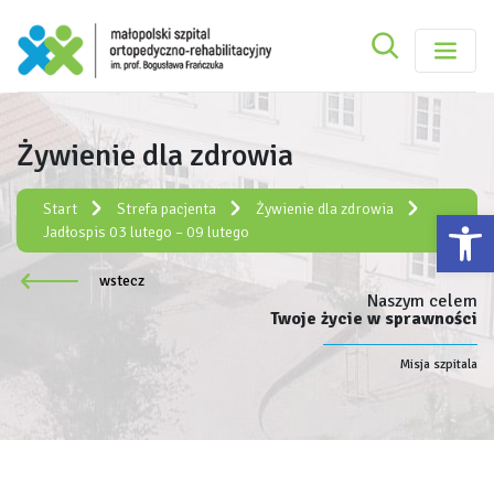
Szukaj
Małopolski Szpital Ortopedyczno-Rehabilitacy
Szukaj
Żywienie dla zdrowia
Rejestracja elektroniczna:
e-rejestracja
Start
Strefa pacjenta
Żywienie dla zdrowia
Ot
Jadłospis 03 lutego – 09 lutego
wstecz
Naszym celem
Twoje życie w sprawności
Misja szpitala