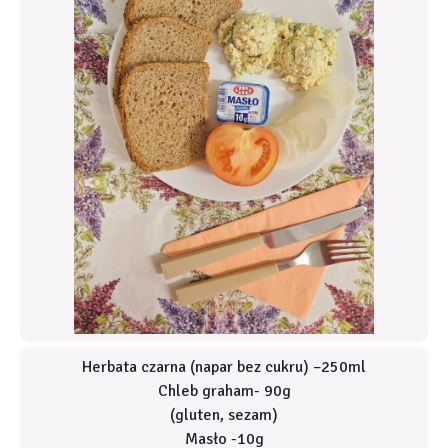
Herbata czarna (napar bez cukru) –250ml
Chleb graham- 90g
(gluten, sezam)
Masło -10g