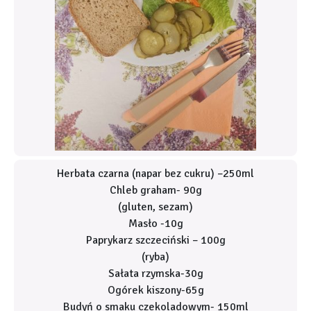
Herbata czarna (napar bez cukru) –250ml
Chleb graham- 90g
(gluten, sezam)
Masło -10g
Paprykarz szczeciński – 100g
(ryba)
Sałata rzymska-30g
Ogórek kiszony-65g
Budyń o smaku czekoladowym- 150ml