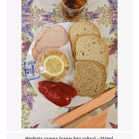
Herbata czarna (napar bez cukru) –250ml