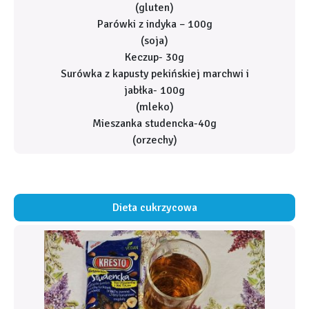
(gluten)
Parówki z indyka – 100g
(soja)
Keczup- 30g
Surówka z kapusty pekińskiej marchwi i
jabłka- 100g
(mleko)
Mieszanka studencka-40g
(orzechy)
Dieta cukrzycowa