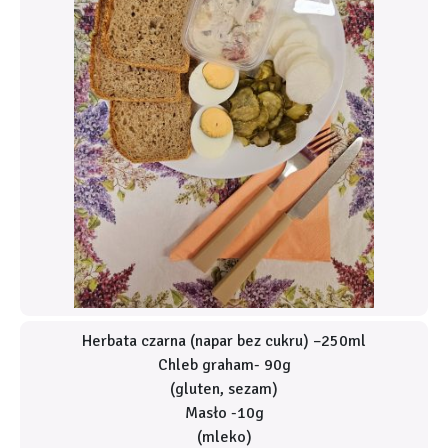
Herbata czarna (napar bez cukru) –250ml
Chleb graham- 90g
(gluten, sezam)
Masło -10g
(mleko)