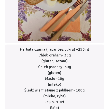
Herbata czarna (napar bez cukru) –250ml
Chleb graham- 30g
(gluten, sezam)
Chleb pszenny -60g
(gluten)
Masło -10g
(mleko)
Śledź w śmietanie z jabłkiem- 100g
(mleko, ryba)
Jajko- 1 szt
(jajo)