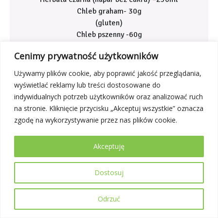
Chleb graham- 30g
(gluten)
Chleb pszenny -60g
(gluten)
Cenimy prywatność użytkowników
Masło -10g
Cytryna – 10g
Używamy plików cookie, aby poprawić jakość przeglądania,
Galaretka drobiowa z warzywami- 100g
wyświetlać reklamy lub treści dostosowane do
(seler, jajo)
indywidualnych potrzeb użytkowników oraz analizować ruch
Szynka góralska – 25g
na stronie. Kliknięcie przycisku „Akceptuj wszystkie” oznacza
(soja)
zgodę na wykorzystywanie przez nas plików cookie.
Papryka konserwowa-70g
Akceptuję
Dostosuj
Dieta cukrzycowa
Odrzuć