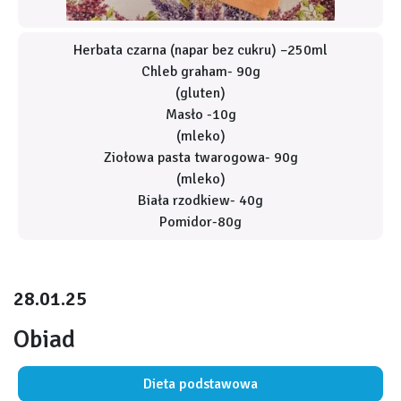
Herbata czarna (napar bez cukru) –250ml
Chleb graham- 90g
(gluten)
Masło -10g
(mleko)
Ziołowa pasta twarogowa- 90g
(mleko)
Biała rzodkiew- 40g
Pomidor-80g
28.01.25
Obiad
Dieta podstawowa