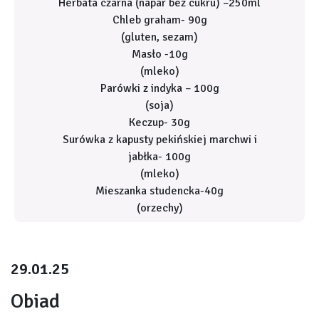
Herbata czarna (napar bez cukru) –250ml
Chleb graham- 90g
(gluten, sezam)
Masło -10g
(mleko)
Parówki z indyka – 100g
(soja)
Keczup- 30g
Surówka z kapusty pekińskiej marchwi i
jabłka- 100g
(mleko)
Mieszanka studencka-40g
(orzechy)
29.01.25
Obiad