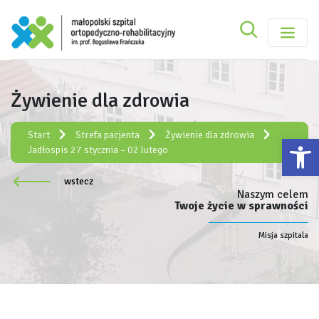
Szukaj
Małopolski Szpital Ortopedyczno-Rehabilitacy
Szukaj
Żywienie dla zdrowia
Rejestracja elektroniczna:
e-rejestracja
Start
Strefa pacjenta
Żywienie dla zdrowia
Ot
Jadłospis 27 stycznia – 02 lutego
wstecz
Naszym celem
Twoje życie w sprawności
Misja szpitala