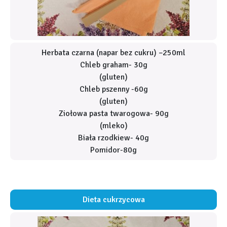
Herbata czarna (napar bez cukru) –250ml
Chleb graham- 30g
(gluten)
Chleb pszenny -60g
(gluten)
Ziołowa pasta twarogowa- 90g
(mleko)
Biała rzodkiew- 40g
Pomidor-80g
Dieta cukrzycowa