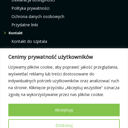
Polityka prywatności
Ochrona danych osobowych
Przydatne linki
Kontakt
Kontakt do szpitala
Kontakt do oddziałów
Cenimy prywatność użytkowników
Kontakt do poradni
Kontakt do pracowni i ośrodków
Używamy plików cookie, aby poprawić jakość przeglądania,
wyświetlać reklamy lub treści dostosowane do
indywidualnych potrzeb użytkowników oraz analizować ruch
Rejestracja elektroniczna:
Infolinia telefoniczna:
na stronie. Kliknięcie przycisku „Akceptuj wszystkie” oznacza
e-rejestracja
12 42 87 300
zgodę na wykorzystywanie przez nas plików cookie.
Akceptuję
Dostosuj
© 2026 Małopolski Szpital Ortopedyczno-Rehabilitacyjny im. prof.