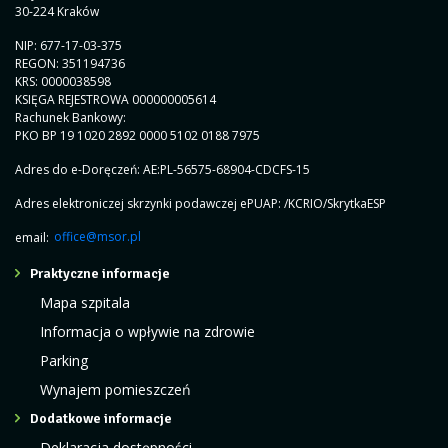
30-224 Kraków
NIP: 677-17-03-375
REGON: 351194736
KRS: 0000038598
KSIĘGA REJESTROWA 000000005614
Rachunek Bankowy:
PKO BP 19 1020 2892 0000 5102 0188 7975
Adres do e-Doręczeń: AE:PL-56575-68904-CDCFS-15
Adres elektroniczej skrzynki podawczej ePUAP: /KCRIO/SkrytkaESP
email:
office@msor.pl
Praktyczne informacje
Mapa szpitala
Informacja o wpływie na zdrowie
Parking
Wynajem pomieszczeń
Dodatkowe informacje
Deklaracja dostępności