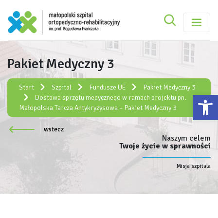
Szukaj
Małopolski Szpital Ortopedyczno-Rehabilitacy
Szukaj
Pakiet Medyczny 3
Rejestracja elektroniczna:
e-rejestracja
Start
Szpital
Fundusze UE
Pakiet Medyczny 3
Ot
Dostawa sprzętu medycznego w ramach projektu pn.
Małopolska Tarcza Antykryzysowa – Pakiet Medyczny 3
wstecz
Naszym celem
Twoje życie w sprawności
Misja szpitala