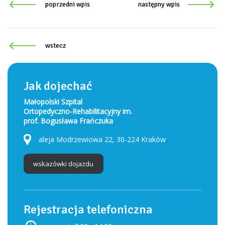
poprzedni wpis
następny wpis
wstecz
Jak dojechać
Małopolski Szpital
Ortopedyczno-Rehabilitacyjny im.
prof. Bogusława Frańczuka
aleja Modrzewiowa 22, 30-224 Kraków
wskazówki dojazdu
Rejestracja telefoniczna