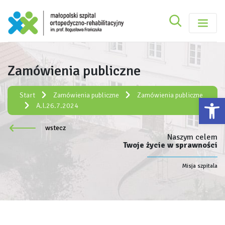
Szukaj
Małopolski Szpital Ortopedyczno-Rehabilitacy
Szukaj
Zamówienia publiczne
Rejestracja elektroniczna:
e-rejestracja
Start
Zamówienia publiczne
Zamówienia publiczne
Ot
A.I.26.7.2024
wstecz
Naszym celem
Twoje życie w sprawności
Misja szpitala