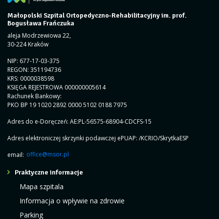
Małopolski Szpital Ortopedyczno-Rehabilitacyjny im. prof.
Bogusława Frańczuka
aleja Modrzewiowa 22,
30-224 Kraków
NIP: 677-17-03-375
REGON: 351194736
KRS: 0000038598
KSIĘGA REJESTROWA 000000005614
Rachunek Bankowy:
PKO BP 19 1020 2892 0000 5102 0188 7975
Adres do e-Doręczeń: AE:PL-56575-68904-CDCFS-15
Adres elektroniczej skrzynki podawczej ePUAP: /KCRIO/SkrytkaESP
email:
office@msor.pl
Praktyczne informacje
Mapa szpitala
Informacja o wpływie na zdrowie
Parking