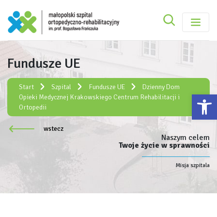
Szukaj
Małopolski Szpital Ortopedyczno-Rehabilitacy
Szukaj
Fundusze UE
Rejestracja elektroniczna:
e-rejestracja
Start
Szpital
Fundusze UE
Dzienny Dom
Ot
Opieki Medycznej Krakowskiego Centrum Rehabilitacji i
Ortopedii
wstecz
Naszym celem
Twoje życie w sprawności
Misja szpitala