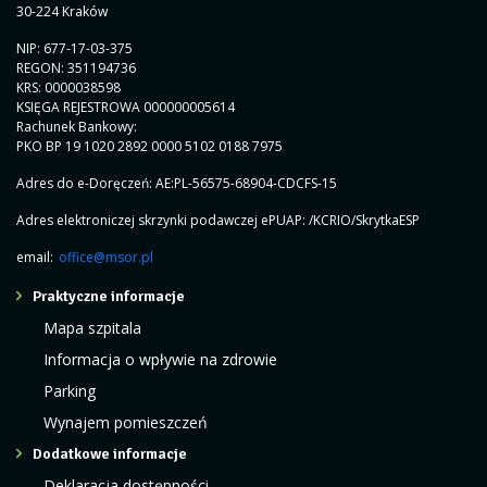
30-224 Kraków
NIP: 677-17-03-375
REGON: 351194736
KRS: 0000038598
KSIĘGA REJESTROWA 000000005614
Rachunek Bankowy:
PKO BP 19 1020 2892 0000 5102 0188 7975
Adres do e-Doręczeń: AE:PL-56575-68904-CDCFS-15
Adres elektroniczej skrzynki podawczej ePUAP: /KCRIO/SkrytkaESP
email:
office@msor.pl
Praktyczne informacje
Mapa szpitala
Informacja o wpływie na zdrowie
Parking
Wynajem pomieszczeń
Dodatkowe informacje
Deklaracja dostępności