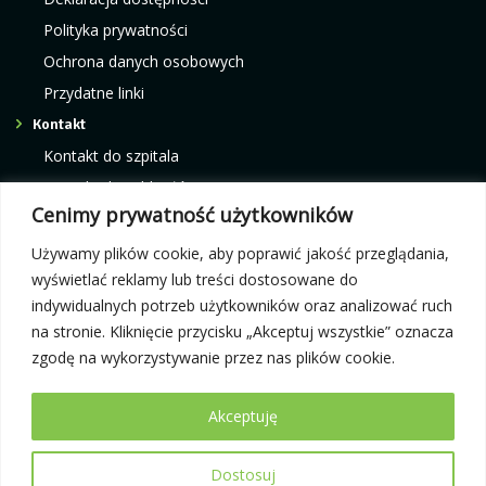
Polityka prywatności
Ochrona danych osobowych
Przydatne linki
Kontakt
Kontakt do szpitala
Kontakt do oddziałów
Cenimy prywatność użytkowników
Kontakt do poradni
Kontakt do pracowni i ośrodków
Używamy plików cookie, aby poprawić jakość przeglądania,
wyświetlać reklamy lub treści dostosowane do
indywidualnych potrzeb użytkowników oraz analizować ruch
Rejestracja elektroniczna:
Infolinia telefoniczna:
na stronie. Kliknięcie przycisku „Akceptuj wszystkie” oznacza
e-rejestracja
12 42 87 300
zgodę na wykorzystywanie przez nas plików cookie.
Akceptuję
Dostosuj
© 2026 Małopolski Szpital Ortopedyczno-Rehabilitacyjny im. prof.