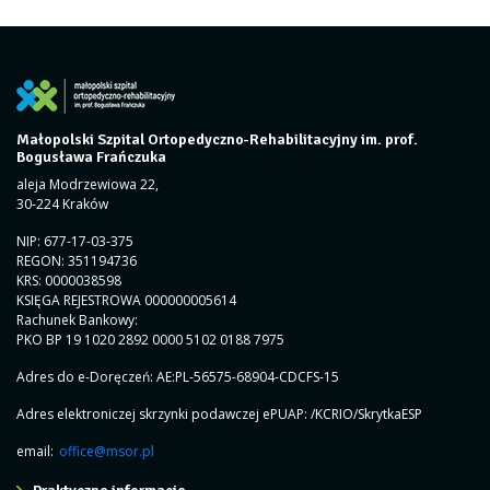
Małopolski Szpital Ortopedyczno-Rehabilitacyjny im. prof.
Bogusława Frańczuka
aleja Modrzewiowa 22,
30-224 Kraków
NIP: 677-17-03-375
REGON: 351194736
KRS: 0000038598
KSIĘGA REJESTROWA 000000005614
Rachunek Bankowy:
PKO BP 19 1020 2892 0000 5102 0188 7975
Adres do e-Doręczeń: AE:PL-56575-68904-CDCFS-15
Adres elektroniczej skrzynki podawczej ePUAP: /KCRIO/SkrytkaESP
email:
office@msor.pl