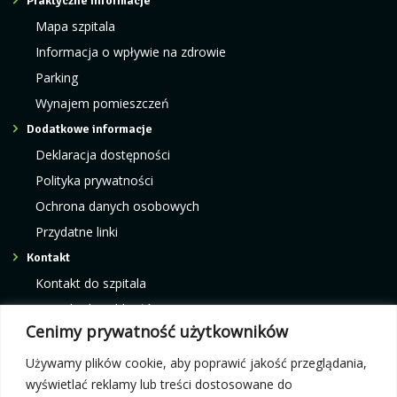
Praktyczne informacje
Mapa szpitala
Informacja o wpływie na zdrowie
Parking
Wynajem pomieszczeń
Dodatkowe informacje
Deklaracja dostępności
Polityka prywatności
Ochrona danych osobowych
Przydatne linki
Kontakt
Kontakt do szpitala
Kontakt do oddziałów
Cenimy prywatność użytkowników
Kontakt do poradni
Kontakt do pracowni i ośrodków
Używamy plików cookie, aby poprawić jakość przeglądania,
wyświetlać reklamy lub treści dostosowane do