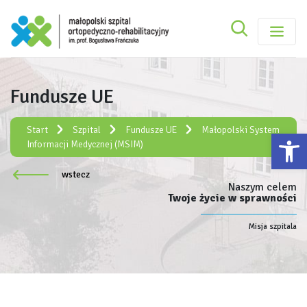
Szukaj
Małopolski Szpital Ortopedyczno-Rehabilitacy
Szukaj
Fundusze UE
Rejestracja elektroniczna:
e-rejestracja
Start
Szpital
Fundusze UE
Małopolski System
Ot
Informacji Medycznej (MSIM)
wstecz
Naszym celem
Twoje życie w sprawności
Misja szpitala