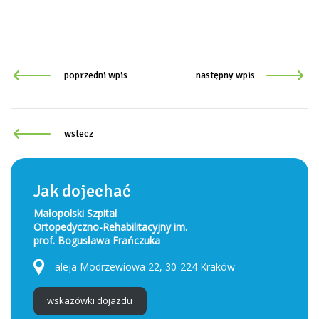
poprzedni wpis
następny wpis
wstecz
Jak dojechać
Małopolski Szpital
Ortopedyczno-Rehabilitacyjny im.
prof. Bogusława Frańczuka
aleja Modrzewiowa 22, 30-224 Kraków
wskazówki dojazdu